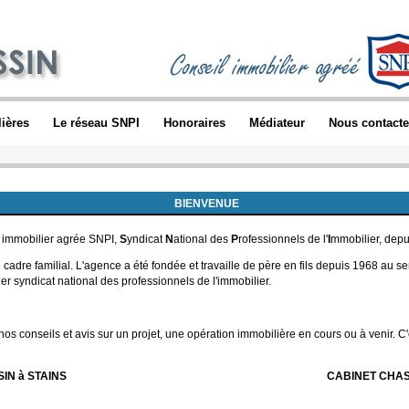
ières
Le réseau SNPI
Honoraires
Médiateur
Nous contacte
BIENVENUE
 immobilier agrée SNPI,
S
yndicat
N
ational des
P
rofessionnels de l'
I
mmobilier, depu
n cadre familial. L'agence a été fondée et travaille de père en fils depuis 1968 au 
 syndicat national des professionnels de l'immobilier.
nos conseils et avis sur un projet, une opération immobilière en cours ou à venir. 
IN à STAINS
CABINET CHAS